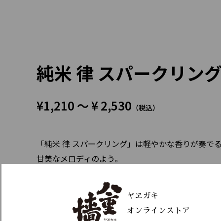
純米 律 スパークリン
¥1,210 ～ ¥ 2,530
（税込）
「純米 律 スパークリング」は軽やかな香りが奏で
甘美なメロディのよう。
そして次々と浮かぶ繊細な泡からは、まるでボレロ
魔法の時が生まれます。
ヤヱガキ
オンラインストア