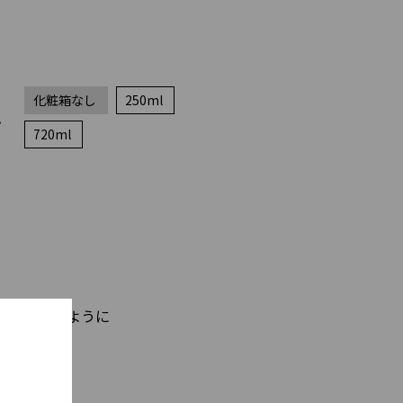
化粧箱なし
250ml
グ
720ml
る
のリズムのように