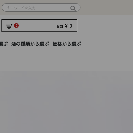
¥ 0
0
合計
選ぶ
酒の種類から選ぶ
価格から選ぶ
01円〜2,000円
01円〜
純米大吟醸
本醸造
限定
2,001円〜3,000円
純米吟醸
焼酎
ギフト