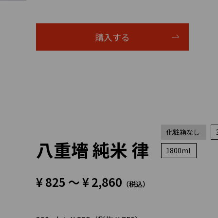
購入する
化粧箱なし
八重墻 純米 律
1800ml
¥ 825 ～ ¥ 2,860
（税込）