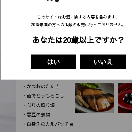
このサイトはお酒に関する内容を含みます。
20歳未満の⽅への酒類の販売は⾏っておりません。
おすすめの飲み方
あなたは20歳以上ですか？
よく冷やして
はい
いいえ
フードペアリング
かつおのたたき
茹でとうもろこし
ぶりの照り焼
黒豆の煮物
白身魚のカルパッチョ