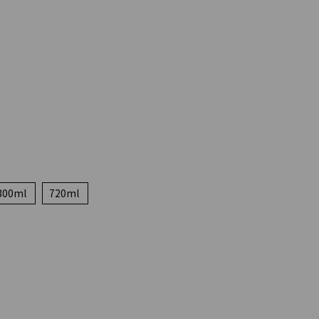
300ml
720ml