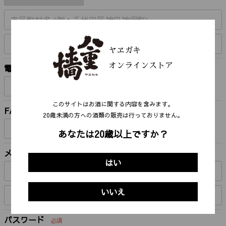
ヤヱガキ
オンラインストア
電話番号
必須
-
-
このサイトはお酒に関する内容を含みます。
FAX番号
20歳未満の⽅への酒類の販売は⾏っておりません。
-
-
あなたは20歳以上ですか？
メールアドレス
必須
はい
いいえ
パスワード
必須