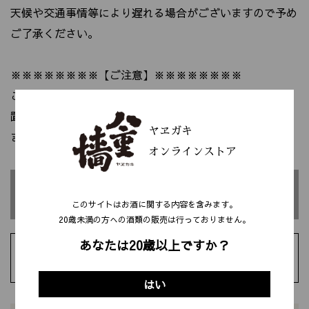
天候や交通事情等により遅れる場合がございますので予め
ご了承ください。
※※※※※※※※【ご注意】※※※※※※※※
この商品は生酒のためクール便にてお届けいたします。
置き配、宅配BOX不可となります。
ヤヱガキ
また、本商品は他の商品との同時購入は出来ません。
オンラインストア
ただいま品切れ中です
このサイトはお酒に関する内容を含みます。
20歳未満の⽅への酒類の販売は⾏っておりません。
あなたは20歳以上ですか？
お気に入りに追加
お問い合わせ
はい