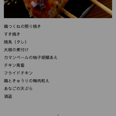
鶏つくねの照り焼き
すき焼き
焼鳥（タレ）
大根の煮付け
カマンベールの柚子胡椒あえ
チキン南蛮
フライドチキン
鶏ときゅうりの梅肉和え
あなごの天ぷら
酒盗